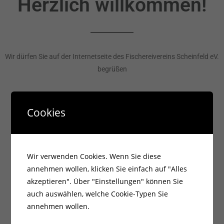
Herzlich willkommen!
perren
Hier
Klicken
Wir dürfen Sie auf der Internetseite des Fischereivereins Scheinfeld eV.
begrüßen
Cookies
Jugendschutz
Wir verwenden Cookies. Wenn Sie diese
annehmen wollen, klicken Sie einfach auf "Alles
akzeptieren". Über "Einstellungen" können Sie
auch auswählen, welche Cookie-Typen Sie
Wir im Verein beteiligen uns seit diesem Jahr an dem Programm:
annehmen wollen.
“ Bei uns nicht! „
Dabei geht es darum, gemeinsam gegen sexualisierte Gewalt im